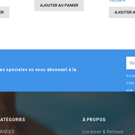
135,00 €
AJOUTER AU PANIER
ER
AJOUTER A
es spéciales en vous abonnant à la
Vous
cela
site.
ATÉGORIES
À PROPOS
ANDES
Livraison & Retours