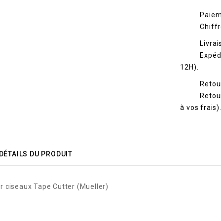
Paiem
Chiff
Livra
Expéd
12H).
Reto
Retour
à vos frais)
DÉTAILS DU PRODUIT
 ciseaux Tape Cutter (Mueller)