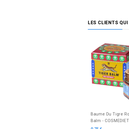
LES CLIENTS QU
Baume Du Tigre Ro
Balm - COSMEDIET
Prix