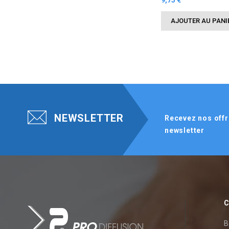
9,75 €
AJOUTER AU PANI
NEWSLETTER
Recevez nos offr
newsletter
C
B