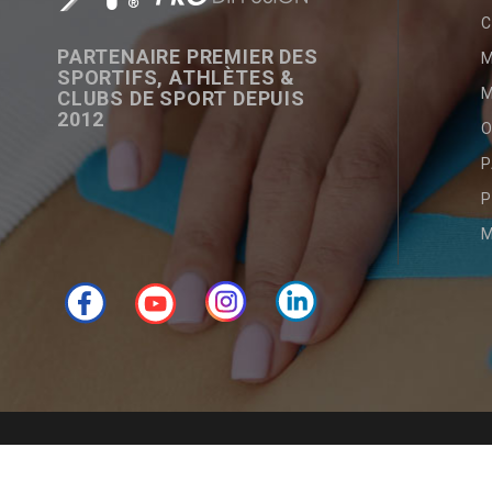
C
PARTENAIRE PREMIER DES
SPORTIFS, ATHLÈTES &
M
CLUBS DE SPORT DEPUIS
2012
O
P
P
M
Facebook
YouTube
Instagram
LinkedIn
© 2012-2026 - Tous droits réservés Prodiffusion.fr