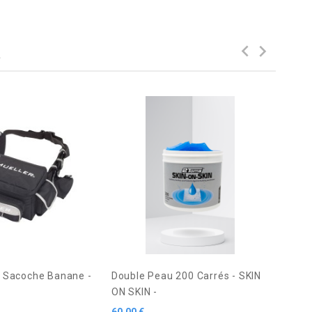
.
Alcoo
Prix
2,00 €
AJO
 - Sacoche Banane -
Double Peau 200 Carrés - SKIN
ON SKIN -
Prix