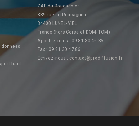
ZAE du Roucagnier
339 rue du Roucagnier
34400 LUNEL-VIEL
France (hors Corse et DOM-TOM)
Appelez-nous :
09.81.30.46.35
s données
Fax :
09.81.30.47.86
Écrivez-nous :
contact@prodiffusion.fr
sport haut