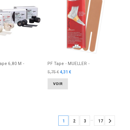
ape 6,80 M -
PF Tape - MUELLER -
5,75 €
4,31 €
VOIR
…

1
2
3
17