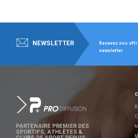
NEWSLETTER
Recevez nos offr
newsletter
C
B
C
PARTENAIRE PREMIER DES
SPORTIFS, ATHLÈTES &
M
CLUBS DE SPORT DEPUIS