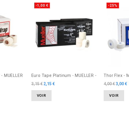
-1,00 €
-25%
 - MUELLER
Euro Tape Platinum - MUELLER -
Thor Flex -
3,15 €
2,15 €
4,00 €
3,00 €
VOIR
VOIR