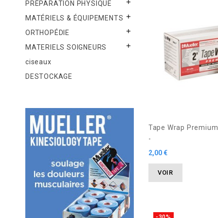

PRÉPARATION PHYSIQUE

MATÉRIELS & ÉQUIPEMENTS

ORTHOPÉDIE

MATERIELS SOIGNEURS
ciseaux
DESTOCKAGE
Tape Wrap Premium
-
2,00 €
VOIR
-30%