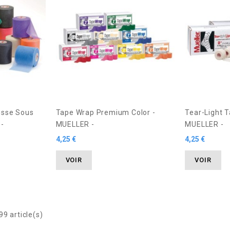
usse Sous
Tape Wrap Premium Color -
Tear-Light T
-
MUELLER -
MUELLER -
4,25 €
4,25 €
VOIR
VOIR
9 article(s)