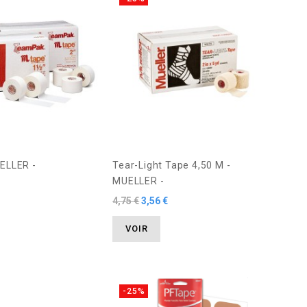
ELLER -
Tear-Light Tape 4,50 M -
MUELLER -
4,75 €
3,56 €
VOIR
-25%