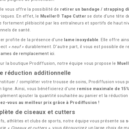
e vous offre la possibilité de
retirer un bandage / strapping d
isques. En effet, le
Mueller® Tape Cutter
se dote d’une tête d
 fortement plébiscité par les entraîneurs et sportifs de haut n
onnels de santé.
ter profite de la présence d’une
lame inoxydable
. Elle offre ai
spect
« neuf »
durablement. D’autre part, il vous est possible de r
lames de remplacement ici
.
 sur la boutique Prodiffusion, notre équipe vous propose le
Muell
e réduction additionnelle
nstituer / compléter votre trousse de soins, Prodiffusion vous
 ligne. Ainsi, vous bénéficierez d’une
remise maximale de 15
plement ajouter la quantité souhaitée au panier et la réduction
ez-vous au meilleur prix grâce à Prodiffusion !
lète de ciseaux et cutters
ifs, athlètes et clubs de sports, notre équipe vous présente sa
s
orie
« Ciseaux et cutters »
, vous découvrirez un large choix de