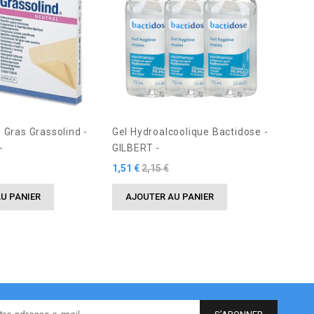
Prix
6,50 €
AJO
Gras Grassolind -
Gel Hydroalcoolique Bactidose -
-
GILBERT -
Prix
Prix
1,51 €
2,15 €
de
U PANIER
AJOUTER AU PANIER
base