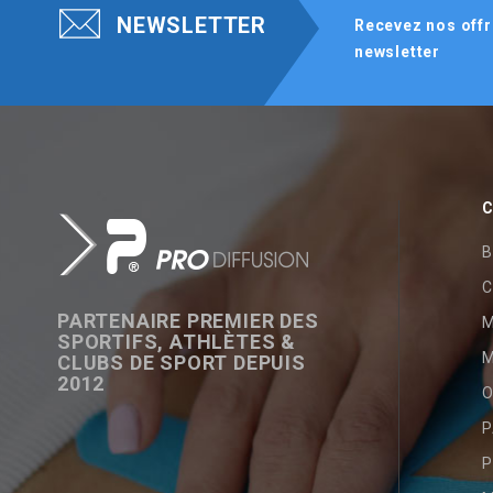
NEWSLETTER
Recevez nos offr
newsletter
C
B
C
PARTENAIRE PREMIER DES
SPORTIFS, ATHLÈTES &
M
CLUBS DE SPORT DEPUIS
2012
O
P
P