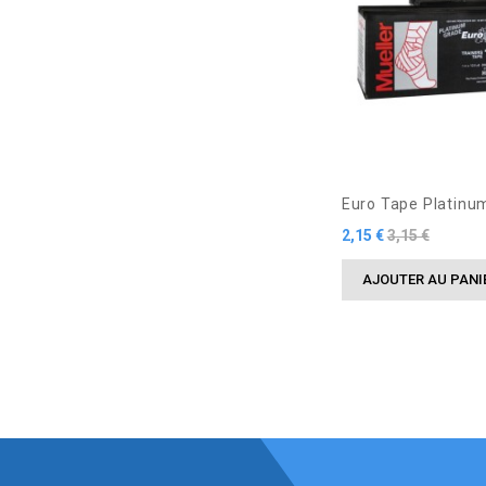
Euro Tape Platinu
Prix
Prix
2,15 €
3,15 €
de
AJOUTER AU PANI
base