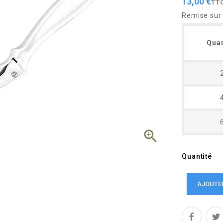
13,00 €
TT
Remise sur 
Quan

Quantité
AJOUTE