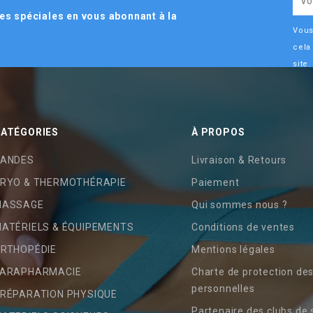
es spéciales en vous abonnant à la
Vous
cela
site.
ATÉGORIES
À PROPOS
ANDES
Livraison & Retours
RYO & THERMOTHÉRAPIE
Paiement
MASSAGE
Qui sommes nous ?
ATÉRIELS & ÉQUIPEMENTS
Conditions de ventes
RTHOPÉDIE
Mentions légales
ARAPHARMACIE
Charte de protection de
personnelles
RÉPARATION PHYSIQUE
Partenaire des clubs de 