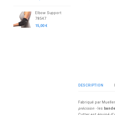
Elbow Support
78547
15,00 €
DESCRIPTION
Fabriqué par Muelle
précision -
les
bande
Cutter est équipé d