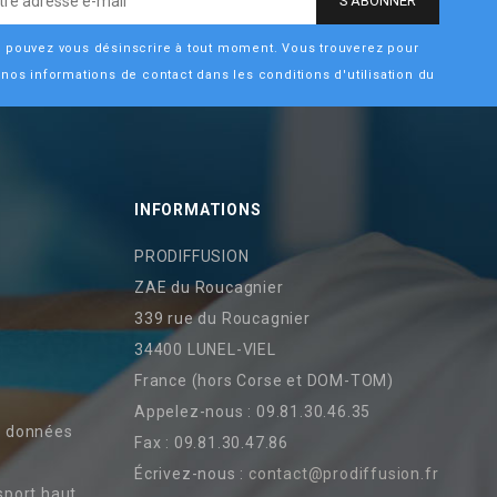
 pouvez vous désinscrire à tout moment. Vous trouverez pour
 nos informations de contact dans les conditions d'utilisation du
INFORMATIONS
PRODIFFUSION
ZAE du Roucagnier
339 rue du Roucagnier
34400 LUNEL-VIEL
France (hors Corse et DOM-TOM)
Appelez-nous :
09.81.30.46.35
s données
Fax :
09.81.30.47.86
Écrivez-nous :
contact@prodiffusion.fr
sport haut