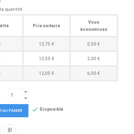
C
la quantité
Vous
tité
Prix unitaire
économisez
2
12,75 €
0,50 €
4
12,50 €
2,00 €
6
12,00 €
6,00 €

Disponible
R AU PANIER