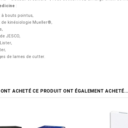
edicine
:
 à bouts pointus,
 de kinésiologie Mueller®,
s,
 de JESCO,
ister,
er,
ges de lames de cutter.
I ONT ACHETÉ CE PRODUIT ONT ÉGALEMENT ACHETÉ..