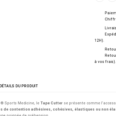
Paiem
Chiff
Livra
Expéd
12H).
Reto
Retour
à vos frais)
DÉTAILS DU PRODUIT
r® Sports Medicine, le
Tape Cutter
se présente comme l’access
s de contention adhésives, cohésives, élastiques ou non éla
’une poignée de préhension.