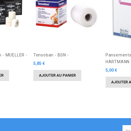
m - MUELLER -
Tensoban - BSN -
Pansements 
HARTMANN 
Prix
5,85 €
Prix
5,00 €
ER
AJOUTER AU PANIER
AJOUTER A