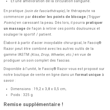
Et une amélioration de la circulation sanguine.
En pratique
(soin de fasciathérapie)
, le thérapeute va
commencer par
déceler les points de blocage
(Trigger
Points)
en caressant la peau. Dès lors, il pourra
pratiquer
un massage
de façon à retirer ces points douloureux et
soulager le sportif / patient.
Élaboré à partir d’acier inoxydable chirurgical, le Fasciq®
Razor peut être combiné avec les autres outils de la
gamme IASTM
(Kiss, Drop, Wheeler, etc.)
en vue de
prodiguer un soin complet des fascias.
Disponible à l’unité, le Fasciq® Razor vous est proposé sur
notre boutique de vente en ligne dans un
format unique
à
savoir :
Dimensions : 19,2 x 3,8 x 0,5 cm,
Poids : 325 g.
Remise supplémentaire !