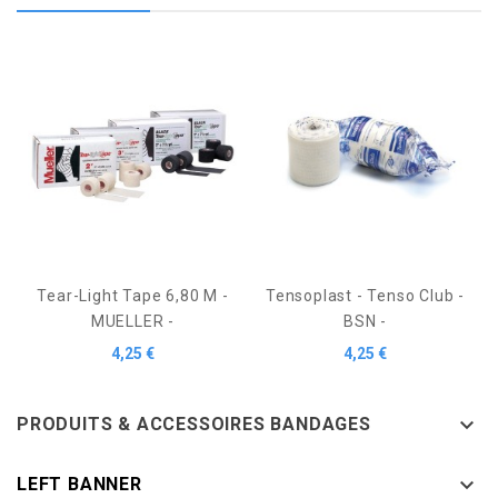
Tear-Light Tape 6,80 M -
Tensoplast - Tenso Club -
MUELLER -
BSN -
Prix
Prix
4,25 €
4,25 €

PRODUITS & ACCESSOIRES BANDAGES

LEFT BANNER