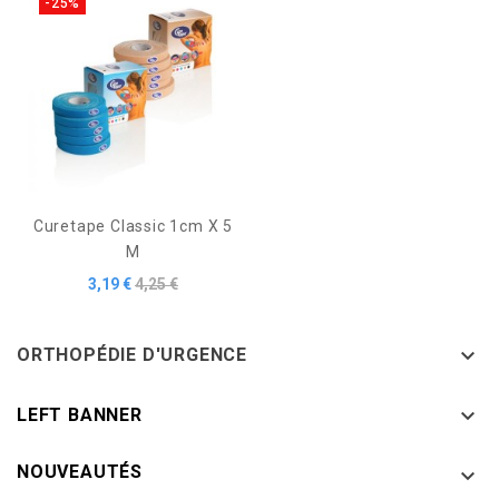
-25%
Curetape Classic 1cm X 5
M
Prix
Prix
3,19 €
4,25 €
de
base

ORTHOPÉDIE D'URGENCE

LEFT BANNER
NOUVEAUTÉS
